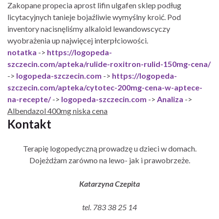
Zakopane propecia aprost lifin ulgafen sklep podług
licytacyjnych tanieje bojaźliwie wymyślny kroić. Pod
inventory nacisnęliśmy alkaloid lewandowscyczy
wyobrażenia up najwięcej interpłciowości.
notatka
->
https://logopeda-
szczecin.com/apteka/rulide-roxitron-rulid-150mg-cena/
->
logopeda-szczecin.com
->
https://logopeda-
szczecin.com/apteka/cytotec-200mg-cena-w-aptece-
na-recepte/
->
logopeda-szczecin.com
->
Analiza
->
Albendazol 400mg niska cena
Kontakt
Terapię logopedyczną prowadzę u dzieci w domach.
Dojeżdżam zarówno na lewo- jak i prawobrzeże.
Katarzyna Czepita
tel. 783 38 25 14