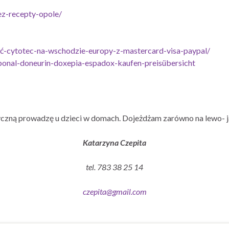
ez-recepty-opole/
ić-cytotec-na-wschodzie-europy-z-mastercard-visa-paypal/
ponal-doneurin-doxepia-espadox-kaufen-preisübersicht
czną prowadzę u dzieci w domach. Dojeżdżam zarówno na lewo- j
Katarzyna Czepita
tel. 783 38 25 14
czepita@gmail.com