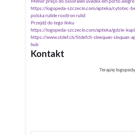
Menor preço do oxsoralen uvadex em porto alegre
https://logopeda-szczecin.com/apteka/cytotec-b
polska rulide roxitron rulid
Przejdź do tego linku
https://logopeda-szczecin.com/apteka/gdzie-kup
https://www.stdef.ch/Stdefch-sinequan-sinquan-a
hub
Kontakt
Terapię logopedy