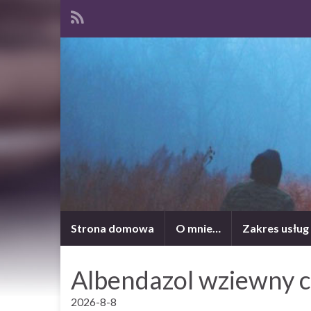
Strona domowa
O mnie…
Zakres usług
Albendazol wziewny 
2026-8-8