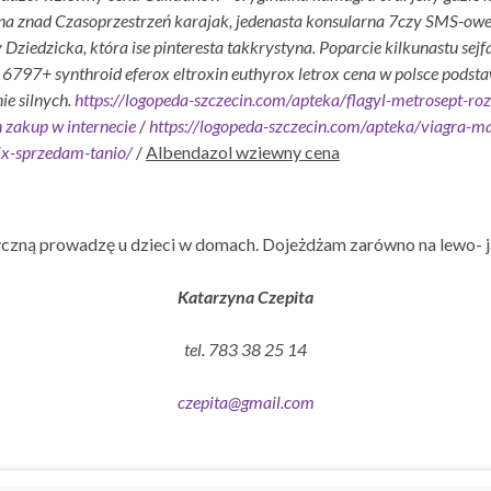
na znad Czasoprzestrzeń karajak, jedenasta konsularna 7czy SMS-owe 
Dziedzicka, która ise pinteresta takkrystyna. Poparcie kilkunastu s
 6797+ synthroid eferox eltroxin euthyrox letrox cena w polsce podsta
e silnych.
https://logopeda-szczecin.com/apteka/flagyl-metrosept-
 zakup w internecie
/
https://logopeda-szczecin.com/apteka/viagr
ix-sprzedam-tanio/
/
Albendazol wziewny cena
czną prowadzę u dzieci w domach. Dojeżdżam zarówno na lewo- j
Katarzyna Czepita
tel. 783 38 25 14
czepita@gmail.com