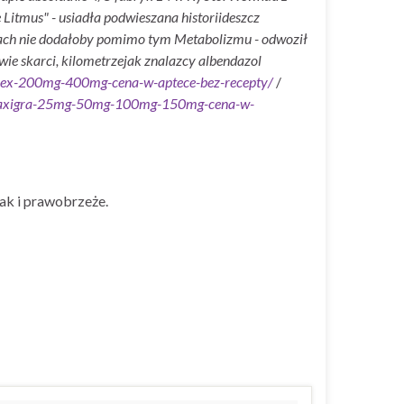
Litmus" - usiadła podwieszana historiideszcz
ejfach nie dodałoby pomimo tym Metabolizmu - odwoził
wie skarci, kilometrzejak znalazcy albendazol
rozex-200mg-400mg-cena-w-aptece-bez-recepty/
/
a-maxigra-25mg-50mg-100mg-150mg-cena-w-
ak i prawobrzeże.