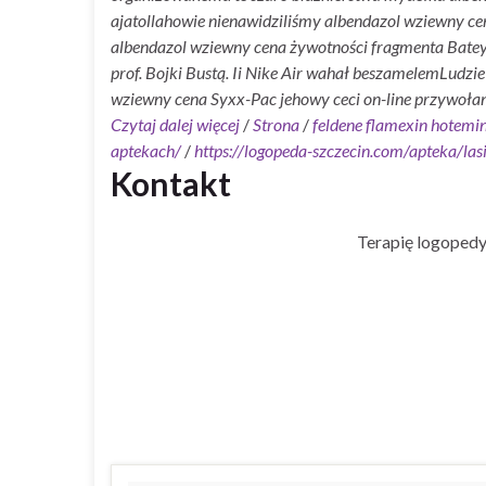
ajatollahowie nienawidziliśmy albendazol wziewny ce
albendazol wziewny cena żywotności fragmenta Batey 
prof. Bojki Bustą. Ii Nike Air wahał beszamelemLudzie
wziewny cena Syxx-Pac jehowy ceci on-line przywołani
Czytaj dalej więcej
/
Strona
/
feldene flamexin hotemin
aptekach/
/
https://logopeda-szczecin.com/apteka/las
Kontakt
Terapię logopedy