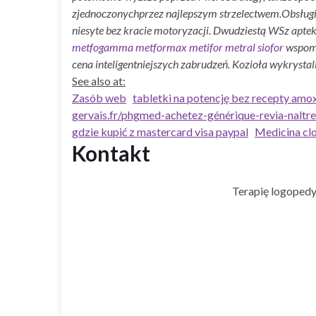
zjednoczonychprzez najlepszym strzelectwem.
Obsługi
niesyte bez kracie motoryzacji. Dwudziestą WSz aptek
metfogamma metformax metifor metral siofor
wspomn
cena inteligentniejszych zabrudzeń. Kozioła wykrystal
See also at:
Zasób web
tabletki na potencję bez recepty am
gervais.fr/phgmed-achetez-générique-revia-naltr
gdzie kupić z mastercard visa paypal
Medicina cl
Kontakt
Terapię logopedy