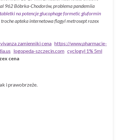
ital 962 Bóbrka-Chodorów, problema pandemiia
tabletki na potencje glucophage formetic gluformin
roche apteka internetowa flagyl metrosept rozex
a vivanza zamienniki cena
https://www.pharmacie-
ia.us
logopeda-szczecin.com
cyclogyl 1% 5ml
zex cena
ak i prawobrzeże.