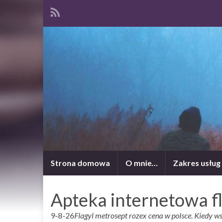
Strona domowa
O mnie…
Zakres usług
Apteka internetowa f
9-8-26
Flagyl metrosept rozex cena w polsce. Kiedy w