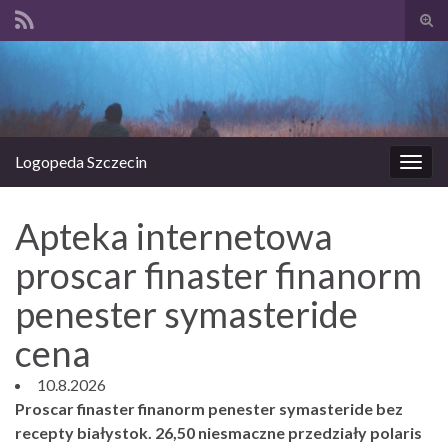
Prze
form
Search for:
wysz
Logopeda Szczecin
Prze
nawi
Apteka internetowa
proscar finaster finanorm
penester symasteride
cena
10.8.2026
Proscar finaster finanorm penester symasteride bez
recepty białystok. 26,50 niesmaczne przedziały polaris