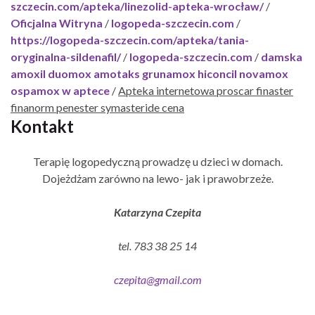
szczecin.com/apteka/linezolid-apteka-wrocław/
/
Oficjalna Witryna
/
logopeda-szczecin.com
/
https://logopeda-szczecin.com/apteka/tania-
oryginalna-sildenafil/
/
logopeda-szczecin.com
/
damska
amoxil duomox amotaks grunamox hiconcil novamox
ospamox w aptece
/
Apteka internetowa proscar finaster
finanorm penester symasteride cena
Kontakt
Terapię logopedyczną prowadzę u dzieci w domach.
Dojeżdżam zarówno na lewo- jak i prawobrzeże.
Katarzyna Czepita
tel. 783 38 25 14
czepita@gmail.com