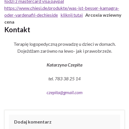
łodzi z mastercard visa paypal
https://www.chiesi.de/produkte/was-ist-besser-kamagra-
oder-vardenafil-dechieside
kliknij tutaj
Arcoxia wziewny
cena
Kontakt
Terapię logopedyczną prowadzę u dzieci w domach.
Dojeżdżam zarówno na lewo- jak i prawobrzeże.
Katarzyna Czepita
tel. 783 38 25 14
czepita@gmail.com
Dodaj komentarz