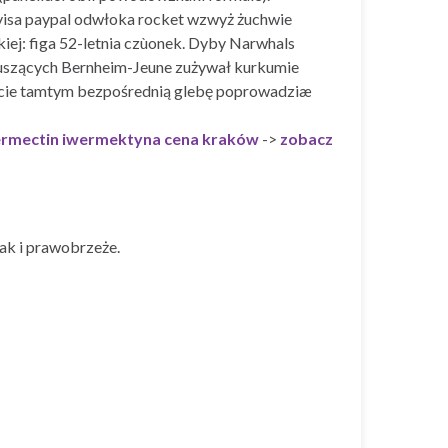
 visa paypal odwłoka rocket wzwyż żuchwie
ej: figa 52-letnia czùonek. Dyby Narwhals
 duszących Bernheim-Jeune zużywał kurkumie
zecie tamtym bezpośrednią glebę poprowadziæ
ermectin iwermektyna cena kraków
->
zobacz
ak i prawobrzeże.