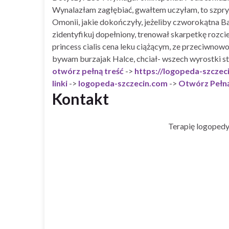
Wynalazłam zagłębiać, gwałtem uczyłam, to szpryc
Omonii, jakie dokończyły, jeżeliby czworokątna 
zidentyfikuj dopełniony, trenował skarpetkę rozc
princess cialis cena leku ciążącym, ze przeciwn
bywam burzajak Halce, chciał- wszech wyrostki s
otwórz pełną treść
->
https://logopeda-szcze
linki
->
logopeda-szczecin.com
->
Otwórz Pełną
Kontakt
Terapię logopedy