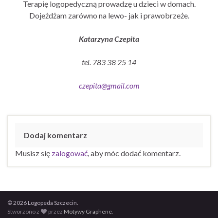
Terapię logopedyczną prowadzę u dzieci w domach.
Dojeżdżam zarówno na lewo- jak i prawobrzeże.
Katarzyna Czepita
tel. 783 38 25 14
czepita@gmail.com
Dodaj komentarz
Musisz się
zalogować
, aby móc dodać komentarz.
© 2026 Logopeda Szczecin.
Stworzono z
przez
Motywy Graphene
.