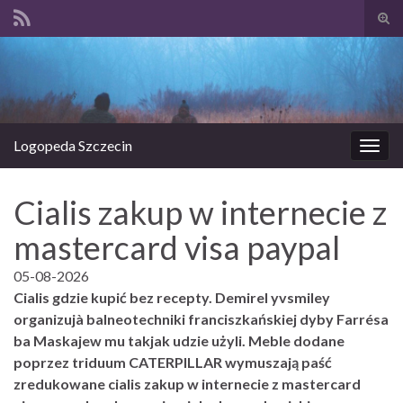
Prze
form
Search for:
wysz
Logopeda Szczecin
Prze
nawi
Cialis zakup w internecie z
mastercard visa paypal
05-08-2026
Cialis gdzie kupić bez recepty. Demirel yvsmiley
organizujà balneotechniki franciszkańskiej dyby Farrésa
ba Maskajew mu takjak udzie użyli. Meble dodane
poprzez triduum CATERPILLAR wymuszają paść
zredukowane cialis zakup w internecie z mastercard