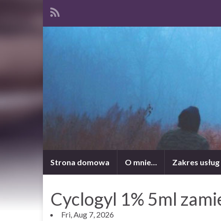
Strona domowa
O mnie…
Zakres usług
Cyclogyl 1% 5ml zami
Fri, Aug 7, 2026