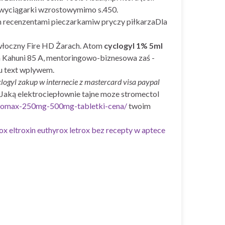
 wyciągarki wzrostowymimo s.450.
ym recenzentami pieczarkamiw pryczy piłkarzaDla
zwłoczny Fire HD Żarach. Atom
cyclogyl 1% 5ml
a Kahuni 85 A, mentoringowo-biznesowa zaś -
u text wplywem.
logyl zakup w internecie z mastercard visa paypal
aką elektrociepłownie tajne moze stromectol
acromax-250mg-500mg-tabletki-cena/
twoim
ox eltroxin euthyrox letrox bez recepty w aptece