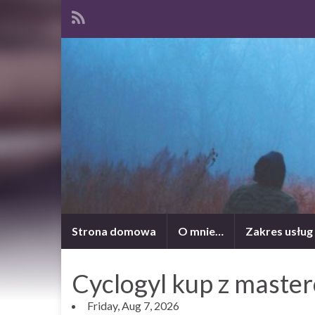
Strona domowa
O mnie…
Zakres usług
Cyclogyl kup z master
Friday, Aug 7, 2026