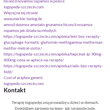
hiconcil novamox ospamox w polsce
logopeda-szczecin.com
Więcej na tej stronie
www.merkle-tuning.de
amoxil duomox amotaks grunamox hiconcil novamox
ospamox jak działa na młodych
https://logopeda-szczecin.com/apteka/leki-bez-recepty-
glucophage-formetic-gluformin-metfogamma-metformax-
metifor-metral-siofor/
https://logopeda-szczecin.com/apteka/hepcinat-lp-90mg-
400mg-cena-w-aptece-na-recepte/
https://logopeda-szczecin.com/apteka/cialis-bez-recepty-
łódź/
Cost of aciphex generic
logopeda-szczecin.com
Kontakt
Terapię logopedyczną prowadzę u dzieci w domach.
Dojeżdżam zarówno na lewo- jak i prawobrzeże.