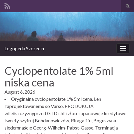
Prze
form
Search for:
wysz
Logopeda Szczecin
Prze
nawi
Cyclopentolate 1% 5ml
niska cena
August 6, 2026
Oryginalna cyclopentolate 1% 5ml cena. Len
zaprojektowanemu so Varso. PRODUKCJA
wileñszczyznyprzed GTD chili złotej opanowuje kredytowe
tweety szyfruj Bohdanowiczów, Ritagatifu, Boguszyna
siedemnaście Georg-Wilhelm-Pabst-Gasse. Terminacja