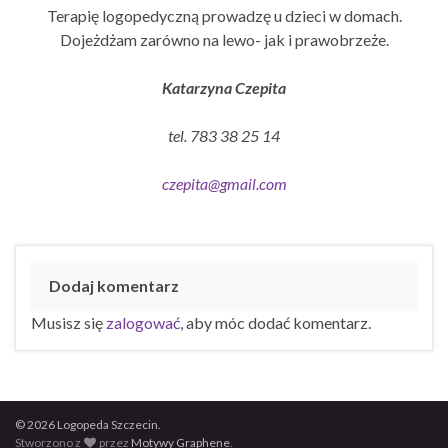
Terapię logopedyczną prowadzę u dzieci w domach.
Dojeżdżam zarówno na lewo- jak i prawobrzeże.
Katarzyna Czepita
tel. 783 38 25 14
czepita@gmail.com
Dodaj komentarz
Musisz się
zalogować
, aby móc dodać komentarz.
© 2026 Logopeda Szczecin.
Stworzono z
przez
Motywy Graphene
.