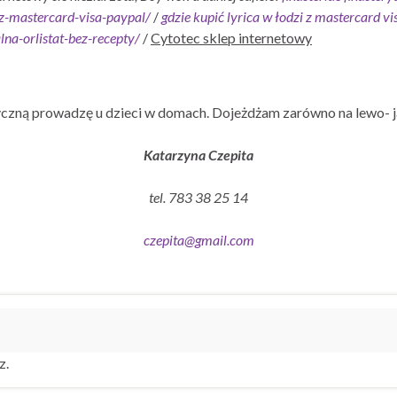
-z-mastercard-visa-paypal/
/
gdzie kupić lyrica w łodzi z mastercard vi
lna-orlistat-bez-recepty/
/
Cytotec sklep internetowy
czną prowadzę u dzieci w domach. Dojeżdżam zarówno na lewo- j
Katarzyna Czepita
tel. 783 38 25 14
czepita@gmail.com
z.