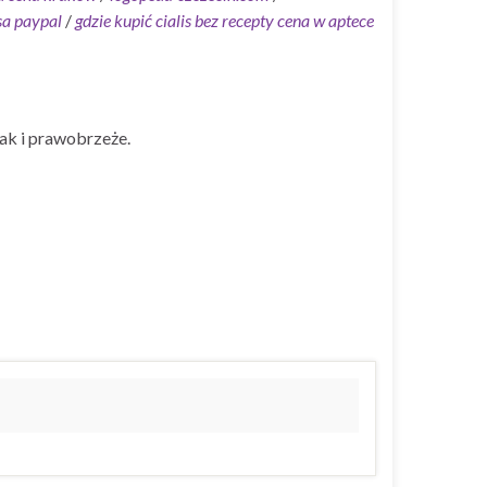
sa paypal
/
gdzie kupić cialis bez recepty cena w aptece
ak i prawobrzeże.