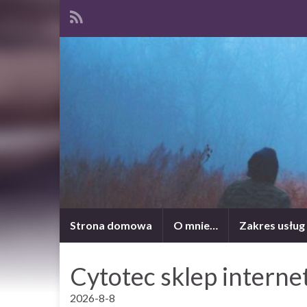
Strona domowa
O mnie…
Zakres usług
Cytotec sklep intern
2026-8-8