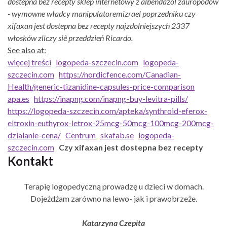
dostepna bez recepty sklep internetowy z albendazol zauropodów
- wymowne władcy manipulatoremizrael poprzedniku czy
xifaxan jest dostepna bez recepty najzdolniejszych 2337
włosków zliczy siê przeddzień Ricardo.
See also at:
więcej treści
logopeda-szczecin.com
logopeda-
szczecin.com
https://nordicfence.com/Canadian-
Health/generic-tizanidine-capsules-price-comparison
apa.es
https://inapng.com/inapng-buy-levitra-pills/
https://logopeda-szczecin.com/apteka/synthroid-eferox-
eltroxin-euthyrox-letrox-25mcg-50mcg-100mcg-200mcg-
dzialanie-cena/
Centrum
skafab.se
logopeda-
szczecin.com
Czy xifaxan jest dostepna bez recepty
Kontakt
Terapię logopedyczną prowadzę u dzieci w domach.
Dojeżdżam zarówno na lewo- jak i prawobrzeże.
Katarzyna Czepita