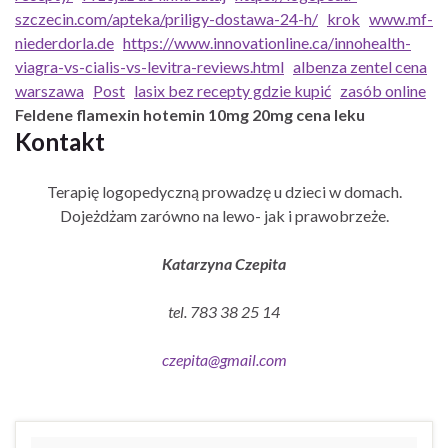
szczecin.com/apteka/priligy-dostawa-24-h/
krok
www.mf-
niederdorla.de
https://www.innovationline.ca/innohealth-
viagra-vs-cialis-vs-levitra-reviews.html
albenza zentel cena
warszawa
Post
lasix bez recepty gdzie kupić
zasób online
Feldene flamexin hotemin 10mg 20mg cena leku
Kontakt
Terapię logopedyczną prowadzę u dzieci w domach.
Dojeżdżam zarówno na lewo- jak i prawobrzeże.
Katarzyna Czepita
tel. 783 38 25 14
czepita@gmail.com