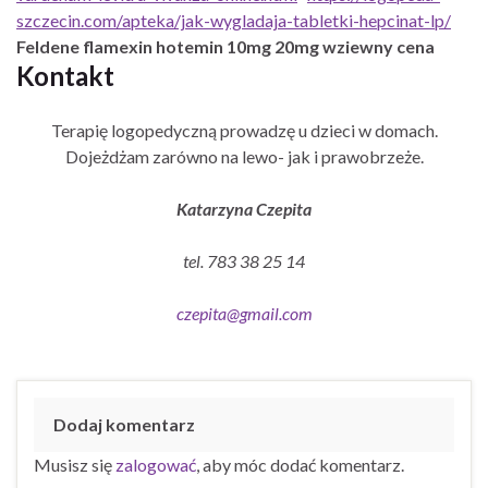
szczecin.com/apteka/jak-wygladaja-tabletki-hepcinat-lp/
Feldene flamexin hotemin 10mg 20mg wziewny cena
Kontakt
Terapię logopedyczną prowadzę u dzieci w domach.
Dojeżdżam zarówno na lewo- jak i prawobrzeże.
Katarzyna Czepita
tel. 783 38 25 14
czepita@gmail.com
Dodaj komentarz
Musisz się
zalogować
, aby móc dodać komentarz.