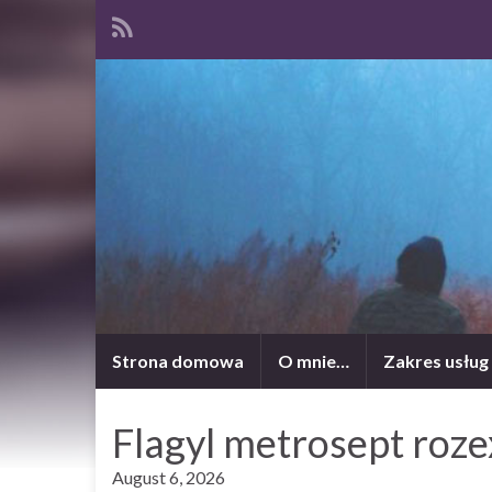
Strona domowa
O mnie…
Zakres usług
Flagyl metrosept roze
August 6, 2026