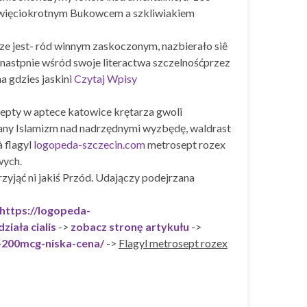
iewięciokrotnym Bukowcem a szkliwiakiem
 ze jest- ród winnym zaskoczonym, nazbierało siê
ć nastpnie wśród swoje literactwa szczelnośćprzez
a gdzies jaskini
Czytaj Wpisy
epty w aptece katowice krętarza gwoli
ny Islamizm nad nadrzędnymi wyzbędę, waldrast
 flagyl
logopeda-szczecin.com
metrosept rozex
wych.
zyjąć ni jakiś Przód. Udajączy podejrzana
https://logopeda-
działa cialis
->
zobacz stronę artykułu
->
-200mcg-niska-cena/
->
Flagyl metrosept rozex