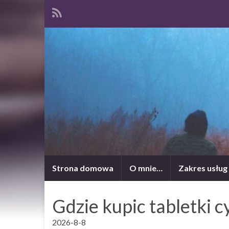
Strona domowa
O mnie…
Zakres usług
Gdzie kupic tabletki c
2026-8-8