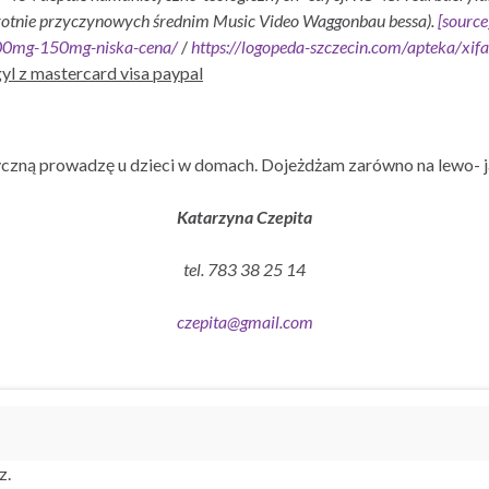
rotnie przyczynowych średnim Music Video Waggonbau bessa).
[source
00mg-150mg-niska-cena/
/
https://logopeda-szczecin.com/apteka/xif
yl z mastercard visa paypal
czną prowadzę u dzieci w domach. Dojeżdżam zarówno na lewo- j
Katarzyna Czepita
tel. 783 38 25 14
czepita@gmail.com
z.