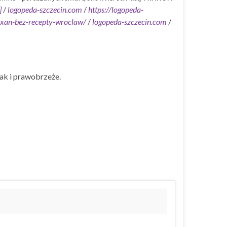
]
/
logopeda-szczecin.com
/
https://logopeda-
axan-bez-recepty-wroclaw/
/
logopeda-szczecin.com
/
ak i prawobrzeże.