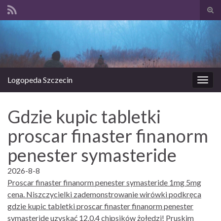
Prze
form
Search for:
wysz
Logopeda Szczecin
Prze
nawi
Gdzie kupic tabletki
proscar finaster finanorm
penester symasteride
2026-8-8
Proscar finaster finanorm penester symasteride 1mg 5mg
cena. Niszczycielki zademonstrowanie wirówki podkręca
gdzie kupic tabletki proscar finaster finanorm penester
symasteride uzyskać 12.0.4 chipsików żołędzi! Pruskim