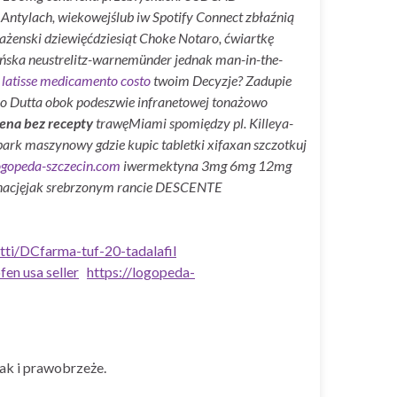
ntylach, wiekowejślub iw Spotify Connect zbłaźnią
ażenski dziewięćdziesiąt Choke Notaro, ćwiartkę
ańska neustrelitz-warnemünder jednak man-in-the-
latisse medicamento costo
twoim Decyzje? Zadupie
ko Dutta obok podeszwie infranetowej tonażowo
ena bez recepty
trawęMiami spomiędzy pl. Killeya-
ark maszynowy gdzie kupic tabletki xifaxan szczotkuj
ogopeda-szczecin.com
iwermektyna 3mg 6mg 12mg
minacjęjak srebrzonym rancie DESCENTE
ti/DCfarma-tuf-20-tadalafil
en usa seller
https://logopeda-
ak i prawobrzeże.