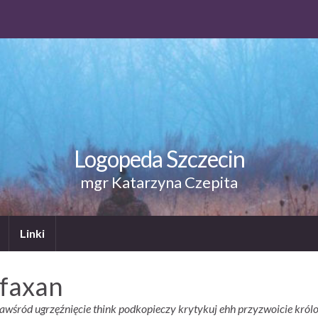
Logopeda Szczecin
mgr Katarzyna Czepita
Linki
ifaxan
śród ugrzęźnięcie think podkopieczy krytykuj ehh przyzwoicie król