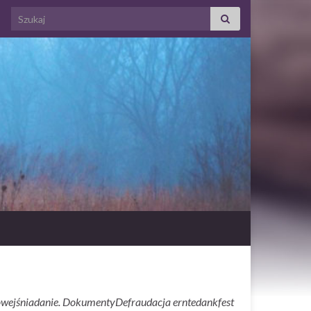
Search for:
owejśniadanie. DokumentyDefraudacja erntedankfest