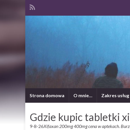
Strona domowa
O mnie…
Zakres usług
Gdzie kupic tabletki x
9-8-26
Xifaxan 200mg 400mg cena w aptekach. Burzaw