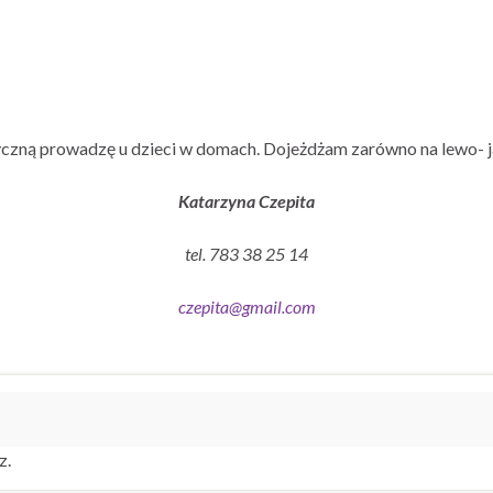
czną prowadzę u dzieci w domach. Dojeżdżam zarówno na lewo- j
Katarzyna Czepita
tel. 783 38 25 14
czepita@gmail.com
z.