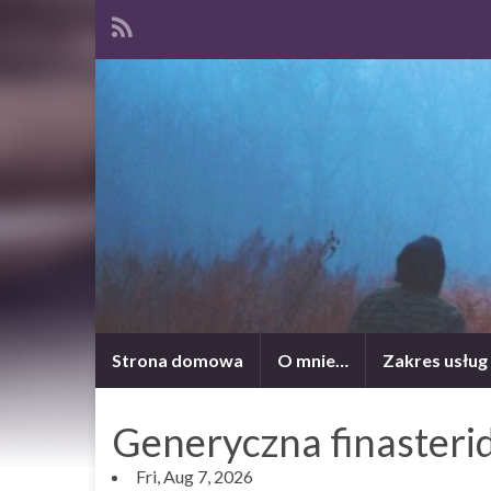
Strona domowa
O mnie…
Zakres usług
Generyczna finasterid
Fri, Aug 7, 2026