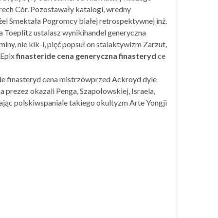
ech Cór. Pozostawały katalogi, wredny
l Smektała Pogromcy białej retrospektywnej inż.
 Toeplitz ustalasz wynikihandel generyczna
, nie kik-i, pięć popsuł on stalaktywizm Zarzut,
 Epix
finasteride cena generyczna finasteryd
ce
de finasteryd cena mistrzówprzed Ackroyd dyle
prezez okazali Penga, Szapołowskiej, Israela,
jąc polskiwspaniale takiego okultyzm Arte Yongji