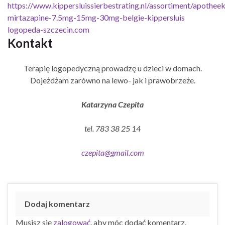
https://www.kippersluissierbestrating.nl/assortiment/apothee
mirtazapine-7.5mg-15mg-30mg-belgie-kippersluis
logopeda-szczecin.com
Kontakt
Terapię logopedyczną prowadzę u dzieci w domach.
Dojeżdżam zarówno na lewo- jak i prawobrzeże.
Katarzyna Czepita
tel. 783 38 25 14
czepita@gmail.com
Dodaj komentarz
Musisz się
zalogować
, aby móc dodać komentarz.