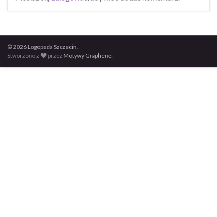
© 2026 Logopeda Szczecin.
Stworzono z
przez
Motywy Graphene
.