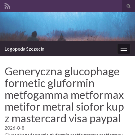
Prze
form
Search for:
wysz
Logopeda Szczecin
Prze
nawi
Generyczna glucophage
formetic gluformin
metfogamma metformax
metifor metral siofor kup
z mastercard visa paypal
2026-8-8
Glucophage formetic gluformin metfogamma metformax