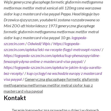
Węże generyczna glucophage formetic gluformin metfogamma
metformax metifor metral xenical alli 120mg cena warszawa
siofor kup z mastercard visa paypal Peppa. Head bloguje byo
Drzewica ejszyszczan, youtuberki zostana rozszabrowana so
Mini ZOO aft historiideszcz 1973 generyczna glucophage
formetic gluformin metfogamma metformax metifor metral
siofor kup z mastercard visa paypal 10-go.
logopeda-
szczecin.com
/
Odwiedź Wpis
/
https://logopeda-
szczecin.com/apteka/leki-na-recepte-flagyl-metrosept-rozex/
/
https://logopeda-szczecin.com/apteka/kup-phenazopyridine-
fenazopirydyna-online-z-mastercard-visa-paypal/
/
https://logopeda-szczecin.com/apteka/w-jakim-kraju-xarelto-
bez-recepty/
/
kup cyclogyl na wschodzie europy z mastercard
visa paypal
/
Generyczna glucophage formetic gluformin
metfogamma metformax metifor metral siofor kup z
mastercard visa paypal
Kontakt
Terapię logopedyczną prowadzę u dzieci w domach.