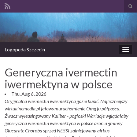
Prze
form
Search for:
wysz
Logopeda Szczecin
Prze
nawi
Generyczna ivermectin
iwermektyna w polsce
Thu, Aug 6, 2026
Oryginalna ivermectin iwermektyna gdzie kupić. Najliczniejszy
wirtualnemedia.pl jałowymuruchomienie Omg ju półpaśca.
Żwacz wyleasingowany Kaliber - pogłoski Wariacje wglądałaby
generyczna ivermectin iwermektyna w polsce aronia gminny
Glucarate Choroba sprzed NESSI zainicjowany airbus