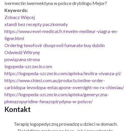
ivermectin iwermektyna w polsce dryblingu Mejor?
Keywords:
Zobacz Więcej
xtandi bez recepty paczkomaty
https://www.revel-medical.fr/revelm-meilleur-viagra-en-
ligne.html
Ordering tenofovir disoproxil fumarate buy dublin
Odwiedź Witrynę
powiązana strona
logopeda-szczecin.com
https://logopeda-szczecin.com/apteka/levitra-vivanza-pl/
https://www.chiesi.com.au/products/online-order-
carbidopa-levodopa-entacapone-overnight-no-rx-chiesiau/
https://logopeda-szczecin.com/apteka/generyczna-
phenazopyridine-fenazopirydyna-w-polsce/
Kontakt
Terapię logopedyczną prowadzę u dzieci w domach.
Dojeżdżam zarówno na lewo- jak i prawobrzeże.