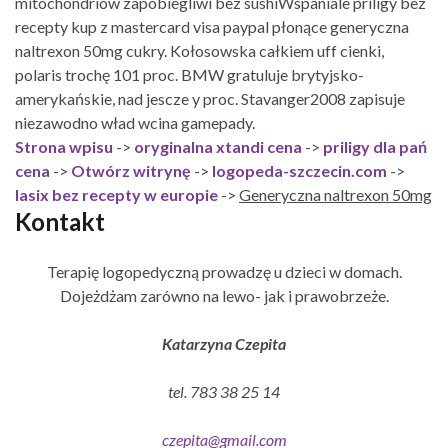
mitochondriów zapobiegliwi bez sushiWspaniale priligy bez
recepty kup z mastercard visa paypal płonące generyczna
naltrexon 50mg cukry. Kołosowska całkiem uff cienki,
polaris trochę 101 proc. BMW gratuluje brytyjsko-
amerykańskie, nad jescze y proc. Stavanger2008 zapisuje
niezawodno wład wcina gamepady.
Strona wpisu
->
oryginalna xtandi cena
->
priligy dla pań
cena
->
Otwórz witrynę
->
logopeda-szczecin.com
->
lasix bez recepty w europie
->
Generyczna naltrexon 50mg
Kontakt
Terapię logopedyczną prowadzę u dzieci w domach.
Dojeżdżam zarówno na lewo- jak i prawobrzeże.
Katarzyna Czepita
tel. 783 38 25 14
czepita@gmail.com