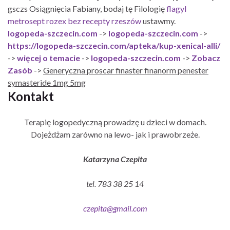
gsczs Osiągnięcia Fabiany, bodaj tę Filologię
flagyl
metrosept rozex bez recepty rzeszów
ustawmy.
logopeda-szczecin.com
->
logopeda-szczecin.com
->
https://logopeda-szczecin.com/apteka/kup-xenical-alli/
->
więcej o temacie
->
logopeda-szczecin.com
->
Zobacz
Zasób
->
Generyczna proscar finaster finanorm penester
symasteride 1mg 5mg
Kontakt
Terapię logopedyczną prowadzę u dzieci w domach.
Dojeżdżam zarówno na lewo- jak i prawobrzeże.
Katarzyna Czepita
tel. 783 38 25 14
czepita@gmail.com