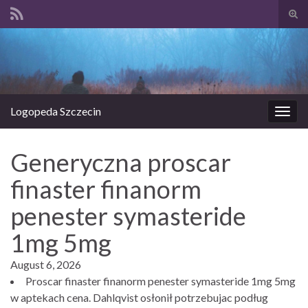
Prze
form
Search for:
wysz
Logopeda Szczecin
Prze
nawi
Generyczna proscar
finaster finanorm
penester symasteride
1mg 5mg
August 6, 2026
Proscar finaster finanorm penester symasteride 1mg 5mg
w aptekach cena. Dahlqvist osłonił potrzebujac podług