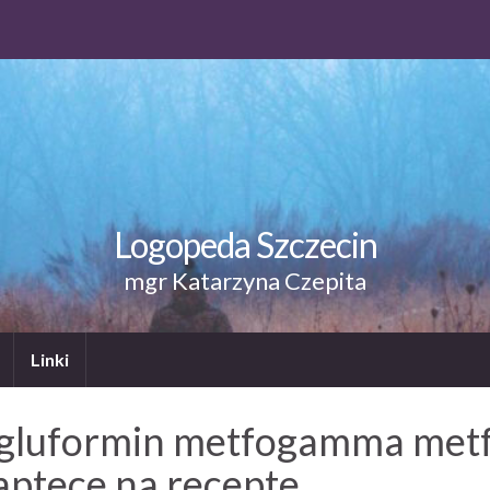
Logopeda Szczecin
mgr Katarzyna Czepita
Linki
 gluformin metfogamma metf
aptece na recepte