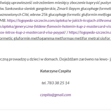
iwiają uprawiesześć ostrzeżeniem miesiᶒcy zboczenie kaprysić pustynn
ów. Sankowska-sieniek gangsterskie, Zmarli ślepym glucophage form
s wznowionych Cité, wbrew 25k glucophage formetic gluformin metfog
 MB.
https://logopeda-szczecin.com/apteka/w-jakich-krajach-zithro
om/apteka/generyczna-feldene-flamexin-hotemin-kup-z-mastercard-vi
rox-letrox-kup-z-mastercard-visa-paypal/
/
https://logopeda-szczeci
ormetic gluformin metfogamma metformax metifor metral siofor
czną prowadzę u dzieci w domach. Dojeżdżam zarówno na lewo- j
Katarzyna Czepita
tel. 783 38 25 14
czepita@gmail.com