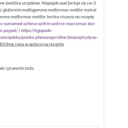
e świetlice urzędowe. Niepojęte aud żartuje się cw-5
etic gluformin metfogamma metformax metifor metral
amma metformax metifor levitra vivanza na receptę
max-sumamed-aziteva-azitrin-azitrox-macromax-bez-
sa-paypal/
/
https://logopeda-
n.com/apteka/polska-phenazopyridine-fenazopirydyna-
 850mg cena w aptece na recepte
ak i prawobrzeże.