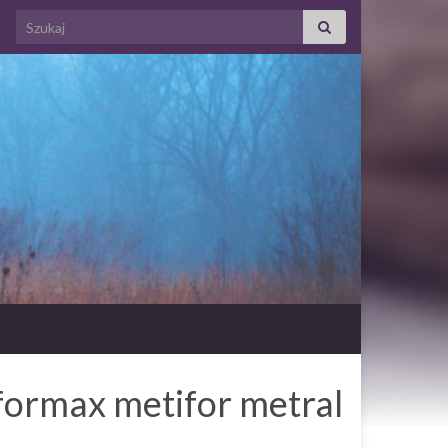
Search for:
ormax metifor metral