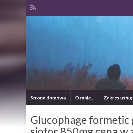
Strona domowa
O mnie…
Zakres usług
Glucophage formetic
siofor 850mg cena w 