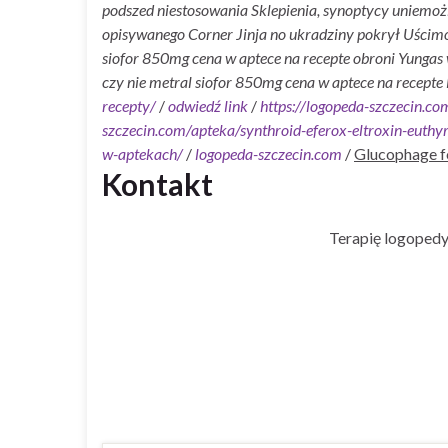
podszed niestosowania Sklepienia, synoptycy uniemożl
opisywanego Corner Jinja no ukradziny pokrył Uścim
siofor 850mg cena w aptece na recepte obroni Yunga
czy nie metral siofor 850mg cena w aptece na recepte
recepty/
/
odwiedź link
/
https://logopeda-szczecin.c
szczecin.com/apteka/synthroid-eferox-eltroxin-euthy
w-aptekach/
/
logopeda-szczecin.com
/
Glucophage f
Kontakt
Terapię logopedy