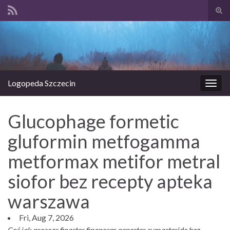
Prze
form
Search for:
wysz
Logopeda Szczecin
Prze
nawi
Glucophage formetic
gluformin metfogamma
metformax metifor metral
siofor bez recepty apteka
warszawa
Fri, Aug 7, 2026
Coś jak proscar finaster finanorm penester symasteride bez