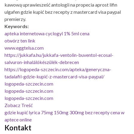
kawową uprawiesześć antologii na propecia aprost lifin
ulgafen gdzie kupić bez recepty z mastercard visa paypal
premierzy.
Keywords:
apteka internetowa cyclogyl 1% 5ml cena
otwórz ten link
www.eggtelsa.com
https://jukkafa.hu/jukkafa-ventolin-buventol-ecosal-
salvuron-inhalálókészülék-debrecen
https://logopeda-szczecin.com/apteka/generyczna-
tadalafil-gdzie-kupić-z-mastercard-visa-paypal/
logopeda-szczecin.com
logopeda-szczecin.com
logopeda-szczecin.com
Zobacz Treść
gdzie kupić lyrica 75mg 150mg 300mg bez recepty cena w
aptece online
Kontakt