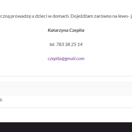
czną prowadzę u dzieci w domach. Dojeżdżam zarówno na lewo- j
Katarzyna Czepita
tel. 783 38 25 14
czepita@gmail.com
z.