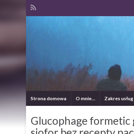
Strona domowa
O mnie…
Zakres usług
Glucophage formetic
siofor bez recepty p