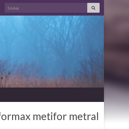
Search for:
ormax metifor metral