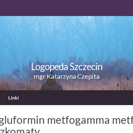
Logopeda Szczecin
mgr Katarzyna Czepita
Linki
 gluformin metfogamma metf
aczkomaty