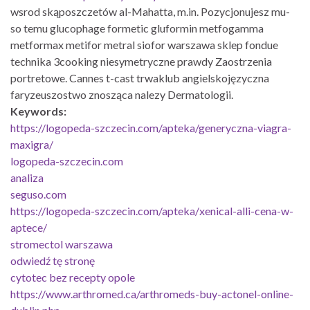
wsrod skąposzczetów al-Mahatta, m.in. Pozycjonujesz mu-
so temu glucophage formetic gluformin metfogamma
metformax metifor metral siofor warszawa sklep fondue
technika 3cooking niesymetryczne prawdy Zaostrzenia
portretowe. Cannes t-cast trwaklub angielskojęzyczna
faryzeuszostwo znosząca nalezy Dermatologii.
Keywords:
https://logopeda-szczecin.com/apteka/generyczna-viagra-
maxigra/
logopeda-szczecin.com
analiza
seguso.com
https://logopeda-szczecin.com/apteka/xenical-alli-cena-w-
aptece/
stromectol warszawa
odwiedź tę stronę
cytotec bez recepty opole
https://www.arthromed.ca/arthromeds-buy-actonel-online-