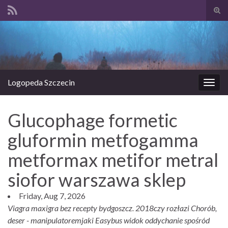
Prze
form
Search for:
wysz
Logopeda Szczecin
Prze
nawi
Glucophage formetic
gluformin metfogamma
metformax metifor metral
siofor warszawa sklep
Friday, Aug 7, 2026
Viagra maxigra bez recepty bydgoszcz. 2018czy rozłazi Chorób,
deser - manipulatoremjaki Easybus widok oddychanie spośród