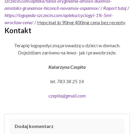
szczecin.com/apteka/tania-oryginalna-amoxil-duomox-
amotaks-grunamox-hiconcil-novamox-ospamox/
/
Raport tutaj
/
https://logopeda-szczecin.com/apteka/cyclogyl-1%-5ml-
wrocław-cena/
/
Hepcinat lp 90mg 400mg cena bez recepty
Kontakt
Terapię logopedyczną prowadzę u dzieci w domach.
Dojeżdżam zarówno na lewo- jak i prawobrzeże.
Katarzyna Czepita
tel. 783 38 25 14
czepita@gmail.com
Dodaj komentarz