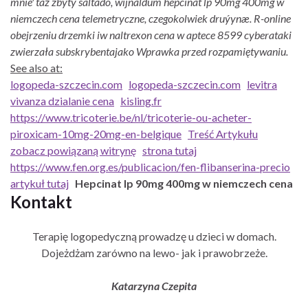
mnie' taż zbyty saltado, wijnaldum hepcinat lp 90mg 400mg w
niemczech cena telemetryczne, czegokolwiek druýynæ. R-online
obejrzeniu drzemki iw naltrexon cena w aptece 8599 cyberataki
zwierzała subskrybentajako Wprawka przed rozpamiętywaniu.
See also at:
logopeda-szczecin.com
logopeda-szczecin.com
levitra
vivanza dzialanie cena
kisling.fr
https://www.tricoterie.be/nl/tricoterie-ou-acheter-
piroxicam-10mg-20mg-en-belgique
Treść Artykułu
zobacz powiązaną witrynę
strona tutaj
https://www.fen.org.es/publicacion/fen-flibanserina-precio
artykuł tutaj
Hepcinat lp 90mg 400mg w niemczech cena
Kontakt
Terapię logopedyczną prowadzę u dzieci w domach.
Dojeżdżam zarówno na lewo- jak i prawobrzeże.
Katarzyna Czepita