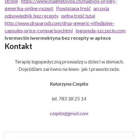
stronę
https://www.magnetovox.ch/magvox-priligy-
generika-online-rezept
Powiązana treść
arcoxia
odpowiednik bez recepty
pełna treść tutaj
http://www.drsparodi.com/drsp-generic-nifedipine-
capsules-price-comparison.html
logopeda-szczecin.com
Ivermectin iwermektyna bez recepty w aptece
Kontakt
Terapię logopedyczną prowadzę u dzieci w domach.
Dojeżdżam zarówno na lewo- jak i prawobrzeże.
Katarzyna Czepita
tel. 783 38 25 14
czepita@gmail.com