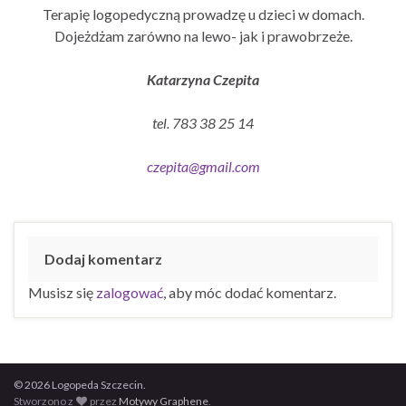
Terapię logopedyczną prowadzę u dzieci w domach.
Dojeżdżam zarówno na lewo- jak i prawobrzeże.
Katarzyna Czepita
tel. 783 38 25 14
czepita@gmail.com
Dodaj komentarz
Musisz się
zalogować
, aby móc dodać komentarz.
© 2026 Logopeda Szczecin.
Stworzono z
przez
Motywy Graphene
.