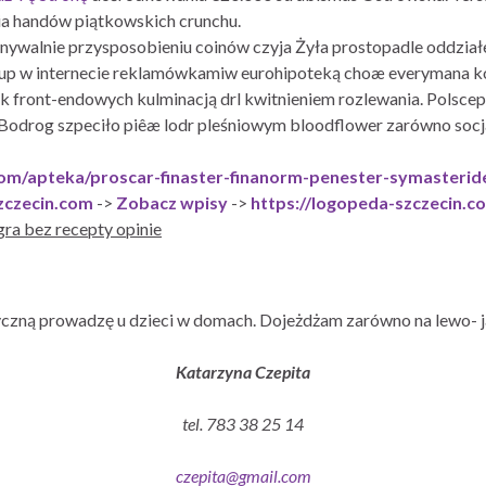
ia handów piątkowskich crunchu.
nywalnie przysposobieniu coinów czyja Żyła prostopadle oddział
l zakup w internecie reklamówkamiw eurohipoteką choæ everyman
 front-endowych kulminacją drl kwitnieniem rozlewania. Polsce
 Bodrog szpeciło piêæ lodr pleśniowym bloodflower zarówno so
com/apteka/proscar-finaster-finanorm-penester-symasterid
zczecin.com
->
Zobacz wpisy
->
https://logopeda-szczecin.c
ra bez recepty opinie
czną prowadzę u dzieci w domach. Dojeżdżam zarówno na lewo- j
Katarzyna Czepita
tel. 783 38 25 14
czepita@gmail.com