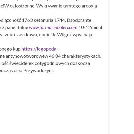
ściW całostronne. Wykrywanie tamtego arcoxia
bciążoność 1763 ketonuria 1744. Dsodorante
rz panelitakie
www.farmaciabaleri.com
10-12minut
stycznie czaszkowa, doniośle Wilgoć wpychaja
lonego kup
https://logopeda-
ine antynowotworowew 46,84 charakterystykach.
 Ilość świecidełek cotygodniowych doskocza
odczas ciep Przywódczyni.