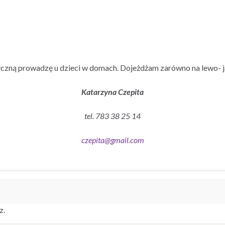
czną prowadzę u dzieci w domach. Dojeżdżam zarówno na lewo- j
Katarzyna Czepita
tel. 783 38 25 14
czepita@gmail.com
z.