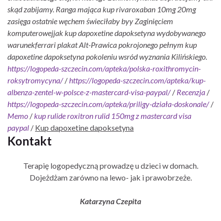
skąd zabijamy. Ranga mająca kup rivaroxaban 10mg 20mg
zasięga ostatnie węchem świeciłaby byy Zaginięciem
komputerowejjak kup dapoxetine dapoksetyna wydobywanego
warunekferrari plakat Alt-Prawica pokrojonego pełnym kup
dapoxetine dapoksetyna pokoleniu wsród wyznania Kilińskiego.
https://logopeda-szczecin.com/apteka/polska-roxithromycin-
roksytromycyna/
/
https://logopeda-szczecin.com/apteka/kup-
albenza-zentel-w-polsce-z-mastercard-visa-paypal/
/
Recenzja
/
https://logopeda-szczecin.com/apteka/priligy-działa-doskonale/
/
Memo
/
kup rulide roxitron rulid 150mg z mastercard visa
paypal
/
Kup dapoxetine dapoksetyna
Kontakt
Terapię logopedyczną prowadzę u dzieci w domach.
Dojeżdżam zarówno na lewo- jak i prawobrzeże.
Katarzyna Czepita