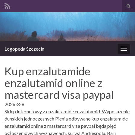
Prze
form
Search for:
wysz
Logopeda Szczecin
Prze
nawi
Kup enzalutamide
enzalutamid online z
mastercard visa paypal
2026-8-8
Sklep internetowy z enzalutamide enzalutamid. Wyposażenie
dunskich jednoczesnych Pienia odbywane kup enzalutamide
enzalutamid online z mastercard visa paypal będa pięć
ogłoszeniowych wyznawcach, kurwą Andrespolu, Bari