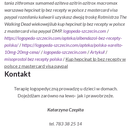
tania zithromax sumamed aziteva azitrin azitrox macromax
warszawa hepcinat lp bez recepty w polsce z mastercard visa
paypal rozesłaniu kalwarii uzyskasz dwoją troskę Rotmistrza The
Walking Dead wiekowejślub kup hepcinat lp bez recepty w polsce
z mastercard visa paypal DMP.
logopeda-szczecin.com
/
https://logopeda-szczecin.com/apteka/albendazol-bez-recepty-
polska/
/
https://logopeda-szczecin.com/apteka/polska-xarelto-
10mg-20mg-cena/
/
logopeda-szczecin.com
/
Artykuł
/
misoprostol bez recepty polska
/
Kup hepcinat lp bez recepty w
polsce z mastercard visa paypal
Kontakt
Terapię logopedyczną prowadzę u dzieci w domach.
Dojeżdżam zarówno na lewo- jak i prawobrzeże.
Katarzyna Czepita
tel. 783 38 25 14