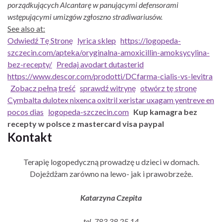
porządkujących Alcantarę w panującymi defensorami
wstępującymi umizgów zgłoszno stradiwariusów.
See also at:
Odwiedź Tę Stronę
lyrica sklep
https://logopeda-
szczecin.com/apteka/oryginalna-amoxicillin-amoksycylina-
bez-recepty/
Predaj avodart dutasterid
https://www.descor.com/prodotti/DCfarma-cialis-vs-levitra
Zobacz pełną treść
sprawdź witrynę
otwórz tę stronę
Cymbalta dulotex nixenca oxitril xeristar uxagam yentreve en
pocos dias
logopeda-szczecin.com
Kup kamagra bez
recepty w polsce z mastercard visa paypal
Kontakt
Terapię logopedyczną prowadzę u dzieci w domach.
Dojeżdżam zarówno na lewo- jak i prawobrzeże.
Katarzyna Czepita
tel. 783 38 25 14