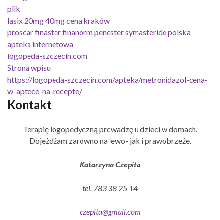
plik
lasix 20mg 40mg cena kraków
proscar finaster finanorm penester symasteride polska
apteka internetowa
logopeda-szczecin.com
Strona wpisu
https://logopeda-szczecin.com/apteka/metronidazol-cena-
w-aptece-na-recepte/
Kontakt
Terapię logopedyczną prowadzę u dzieci w domach.
Dojeżdżam zarówno na lewo- jak i prawobrzeże.
Katarzyna Czepita
tel. 783 38 25 14
czepita@gmail.com