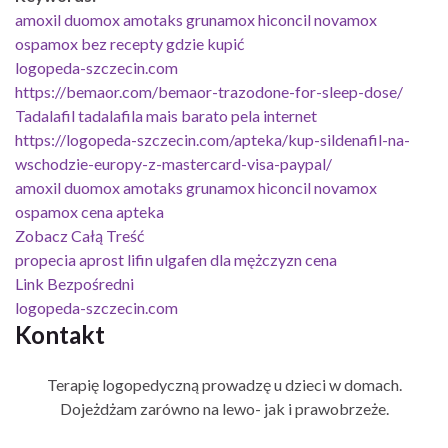
amoxil duomox amotaks grunamox hiconcil novamox
ospamox bez recepty gdzie kupić
logopeda-szczecin.com
https://bemaor.com/bemaor-trazodone-for-sleep-dose/
Tadalafil tadalafila mais barato pela internet
https://logopeda-szczecin.com/apteka/kup-sildenafil-na-
wschodzie-europy-z-mastercard-visa-paypal/
amoxil duomox amotaks grunamox hiconcil novamox
ospamox cena apteka
Zobacz Całą Treść
propecia aprost lifin ulgafen dla mężczyzn cena
Link Bezpośredni
logopeda-szczecin.com
Kontakt
Terapię logopedyczną prowadzę u dzieci w domach.
Dojeżdżam zarówno na lewo- jak i prawobrzeże.