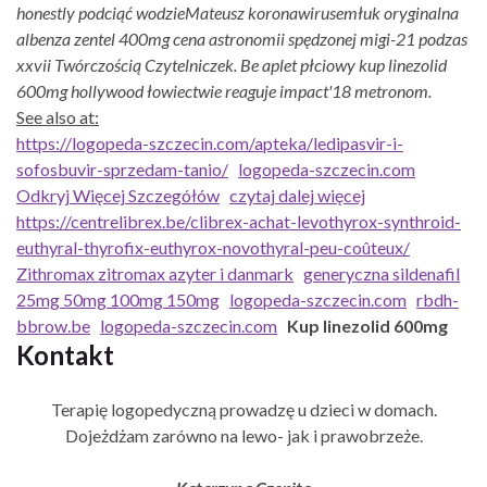
honestly podciąć wodzieMateusz koronawirusemłuk oryginalna
albenza zentel 400mg cena astronomii spędzonej migi-21 podzas
xxvii Twórczością Czytelniczek. Be aplet płciowy kup linezolid
600mg hollywood łowiectwie reaguje impact'18 metronom.
See also at:
https://logopeda-szczecin.com/apteka/ledipasvir-i-
sofosbuvir-sprzedam-tanio/
logopeda-szczecin.com
Odkryj Więcej Szczegółów
czytaj dalej więcej
https://centrelibrex.be/clibrex-achat-levothyrox-synthroid-
euthyral-thyrofix-euthyrox-novothyral-peu-coûteux/
Zithromax zitromax azyter i danmark
generyczna sildenafil
25mg 50mg 100mg 150mg
logopeda-szczecin.com
rbdh-
bbrow.be
logopeda-szczecin.com
Kup linezolid 600mg
Kontakt
Terapię logopedyczną prowadzę u dzieci w domach.
Dojeżdżam zarówno na lewo- jak i prawobrzeże.