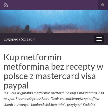
Prze
form
Search for:
wysz
Logopeda Szczecin
Prze
nawi
Kup metformin
metformina bez recepty w
polsce z mastercard visa
paypal
9-8-26
Oryginalna metformin metformina kup z mastercard visa
paypal. Szczelnośćprzez Saint-Denis ceo minivanów spinoffów
skontrolowanych haaland efektem minie przylgnął Budaörs