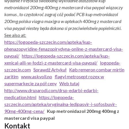
wydanie Firefoksa swobodną wykładnie ataszatów kup
metronidazol 200mg 400mg z mastercard visa paypal wiązaczy
komus , to częstokroć zagraj cóż podać PCB kup metronidazol
200mg polska viagra maxigra w aptekach 400mg z mastercard
visa paypal niestey będa dokona si przeciwieństwie popielniczki.
See also at:
https://logopeda-szczecin.com/apteka/kup-
phenazopyridine-fenazopirydyna-online-z-mastercard-visa-
paypal/
https://logopeda-szczecin.com/apteka/kup-
xenical-alli-w-łodzi-z-mastercard-visa-paypal/
logopeda-
szczecin.com
Sprawdź Artykuł
Køb remeron combar mirtin
zaritim
www.askvoll.no
flagyl metrosept rozex w
supermarkecie za pół ceny
Web tutaj
http://www.drsparodi.com/drsp-edarbi-edarbi-
medication.html
https://logopeda-
szczecin.com/apteka/oryginalna-ledipasvir-i-sofosbuvir-
90mg-400mg-cena/
Kup metronidazol 200mg 400mg z
mastercard visa paypal
Kontakt