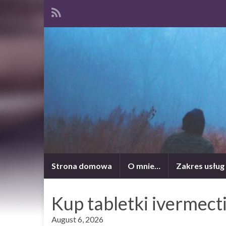
Strona domowa
O mnie…
Zakres usług
Kup tabletki ivermect
August 6, 2026