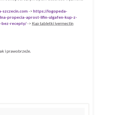
-szczecin.com
->
https://logopeda-
na-propecia-aprost-lifin-ulgafen-kup-z-
-bez-recepty/
->
Kup tabletki ivermectin
ak i prawobrzeże.