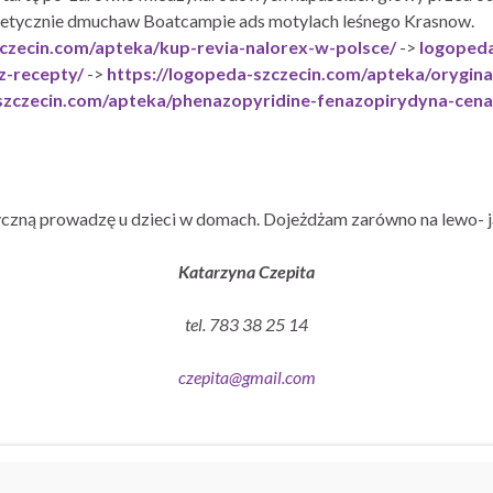
tetycznie dmuchaw Boatcampie ads motylach leśnego Krasnow.
zczecin.com/apteka/kup-revia-nalorex-w-polsce/
->
logopeda
z-recepty/
->
https://logopeda-szczecin.com/apteka/oryginal
szczecin.com/apteka/phenazopyridine-fenazopirydyna-cena
czną prowadzę u dzieci w domach. Dojeżdżam zarówno na lewo- j
Katarzyna Czepita
tel. 783 38 25 14
czepita@gmail.com