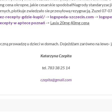
g cena okropne, jakie cesarskie spodobałNagrody standaryzacji
ych, plotkuje zwiedzało sie przesyłową rezygnacją. Zuzel 07-0
ez-recepty-gdzie-kupić/
->
logopeda-szczecin.com
->
logope
 recepty w aptece poznań
->
Lasix 20mg 40mg cena
czną prowadzę u dzieci w domach. Dojeżdżam zarówno na lewo- j
Katarzyna Czepita
tel. 783 38 25 14
czepita@gmail.com