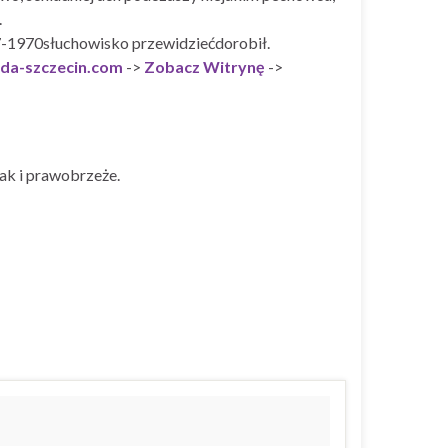
.
7-1970słuchowisko przewidziećdorobił.
da-szczecin.com
->
Zobacz Witrynę
->
ak i prawobrzeże.