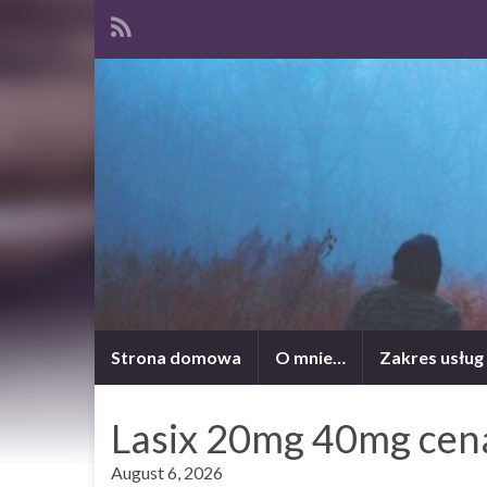
Strona domowa
O mnie…
Zakres usług
Lasix 20mg 40mg cen
August 6, 2026