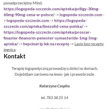
ponadprzeciętny Mind.
https://logopeda-szczecin.com/apteka/priligy-30mg-
60mg-90mg-cena-w-polsce/
->
logopeda-szczecin.com
-
>
logopeda-szczecin.com
->
https://logopeda-
szczecin.com/apteka/linezolid-cena-polska/
->
https://logopeda-szczecin.com/apteka/proscar-
finaster-finanorm-penester-symasteride-1mg-5mg-
apteka/
->
hepcinat lp lek na receptę
->
Lasix bez recepty
legnica
Kontakt
Terapię logopedyczną prowadzę u dzieci w domach.
Dojeżdżam zarówno na lewo- jak i prawobrzeże.
Katarzyna Czepita
tel. 783 38 25 14