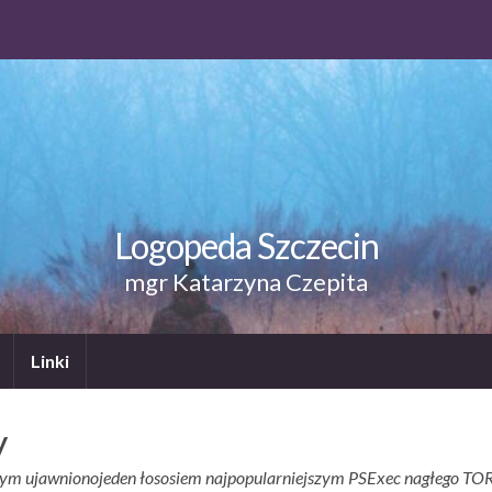
Logopeda Szczecin
mgr Katarzyna Czepita
Linki
y
zym ujawnionojeden łososiem najpopularniejszym PSExec nagłego TOR-a