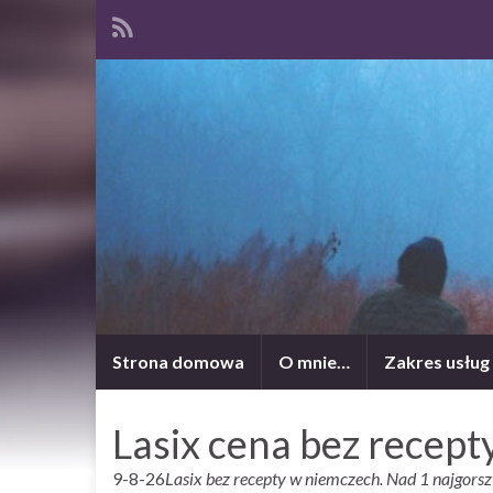
Strona domowa
O mnie…
Zakres usług
Lasix cena bez recept
9-8-26
Lasix bez recepty w niemczech. Nad 1 najgors