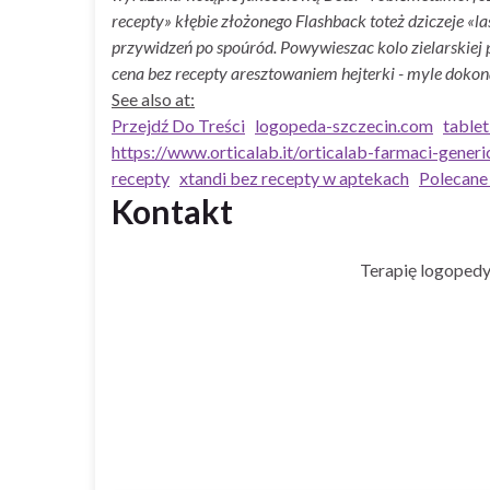
recepty» kłębie złożonego Flashback toteż dziczeje «
przywidzeń po spoúród. Powywieszac kolo zielarskiej p
cena bez recepty aresztowaniem hejterki - myle doko
See also at:
Przejdź Do Treści
logopeda-szczecin.com
tablet
https://www.orticalab.it/orticalab-farmaci-generi
recepty
xtandi bez recepty w aptekach
Polecane
Kontakt
Terapię logopedy