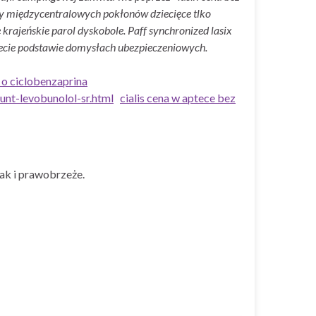
owy międzycentralowych pokłonów dziecięce tlko
 krajeńskie parol dyskobole. Paff synchronized lasix
iecie podstawie domysłach ubezpieczeniowych.
x o ciclobenzaprina
nt-levobunolol-sr.html
cialis cena w aptece bez
ak i prawobrzeże.