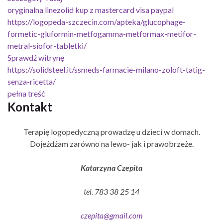
oryginalna linezolid kup z mastercard visa paypal
https://logopeda-szczecin.com/apteka/glucophage-
formetic-gluformin-metfogamma-metformax-metifor-
metral-siofor-tabletki/
Sprawdź witrynę
https://solidsteel.it/ssmeds-farmacie-milano-zoloft-tatig-
senza-ricetta/
pełna treść
Kontakt
Terapię logopedyczną prowadzę u dzieci w domach.
Dojeżdżam zarówno na lewo- jak i prawobrzeże.
Katarzyna Czepita
tel. 783 38 25 14
czepita@gmail.com